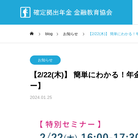
blog
お知らせ
【2/22(木)】 簡単にわか
お知らせ
お知ら
協会について
私達の使命
お知らせ
MISSON
About us
【2/22(木)】 簡単にわかる
サービスにつ
ブログ
ー】
ブログ
いて
Series
2024.01.25
企業型確定
を超え
【4/25(木)・4/26(金)】DC金融
野尻哲史
ス
？【特
教育フェスティバル
Gに収
企業型確定拠
トを提供