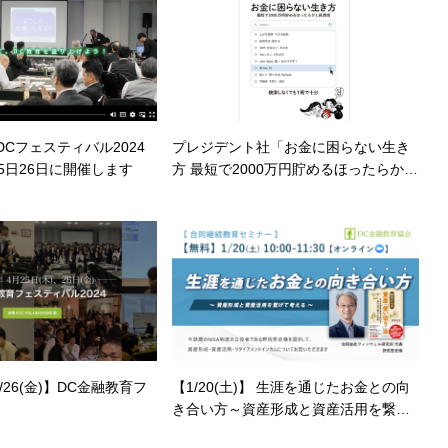
Cフェスティバル2024
プレジデント社「お金に困らない生き
5日26日に開催します
方 最短で2000万円貯めるほったらかし
投資術」で紹介頂きました
4/26(金)】DC金融教育フ
【1/20(土)】 生涯を通じたお金との向
き合い方～資産形成と資産活用を繋げ
て考える～【継続教育セミナー】