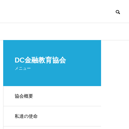
お知らせ
お知らせ
DC金融教育協会
メニュー
協会概要
【1/20(土)】 生涯を通じたお金
つみたて体験
け金融教育サービス
との向き合い方～資産形成と
みページ
私達の使命
資産活用を繋げて考える～
を導入済みの企業様に良質な金融教育サービスを
【継続教育セミナー】