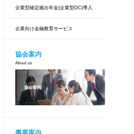
企業型確定拠出年金(企業型DC)導入
サービス
企業向け金融教育サービス
協会案内
About us
協会案内
事業案内