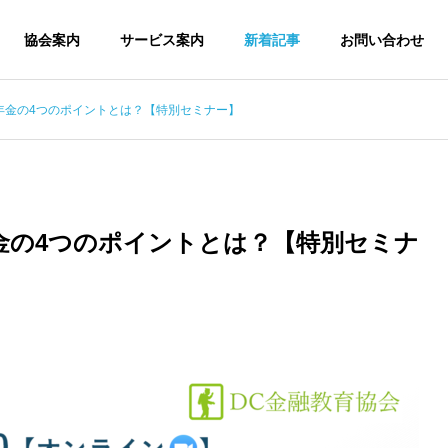
協会案内
サービス案内
新着記事
お問い合わせ
る！年金の4つのポイントとは？【特別セミナー】
せ
お知らせ
協会概要
About us
！年金の4つのポイントとは？【特別セミナ
拠出年金(企業型DC)導入サービ
様の講義をLIFE WIN
【2/22(木)】 簡単にわかる！年
企業向
録しました
金の4つのポイントとは？【特
別セミナー】
出年金のスムーズな導入と効果的な継続サポー
企業型DC
提供